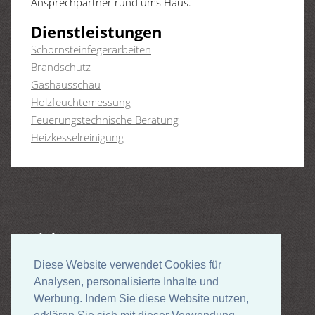
Ansprechpartner rund ums Haus.
Dienstleistungen
Schornsteinfegerarbeiten
Brandschutz
Gashausschau
Holzfeuchtemessung
Feuerungstechnische Beratung
Heizkesselreinigung
Links
www.schornsteinfeger.de
Diese Website verwendet Cookies für
Diese Website verwendet Cookies für
Analysen, personalisierte Inhalte und
Analysen, personalisierte Inhalte und
Werbung. Indem Sie diese Website nutzen,
Werbung. Indem Sie diese Website nutzen,